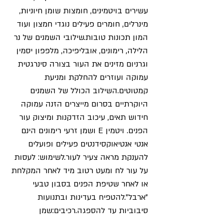
עשירים בויטמינים, חומצות שומן חיוניות,
מינרלים, חומרים פעילים נוגדי חמצון ועוד
המון תכונות טובות.שילובי השמנים של נר
הלילה, רימונים, אובליפיכה, מלפפון יסמין
וגרניום מזינים את העור בצורה סינרגטית
עמוקה ועוזרים להחלקת ומניעת
קמטוטים.השילוב הכולל של השמנים
היוקרתיים בסרום מייצרים הזנה עמוקה
חידוש תאים, עיכוב הזדקנות ומיצוק עור
הפנים. ויטמין E ושמן זרעי רימונים הינם
אנטי אנטיאוקסידנטים פעילים ופועלים
להענקת מראה צעיר לעור.לשימוש: לעסות
על עור לח ומעט רטוב מיד לאחר המקלחת
או לאחר שטיפת הפנים בסבון טבעי
"ארבל".להטפיח בעדינות ובתנועות
סיבוביות עד להספגה.רכיבים:שמן