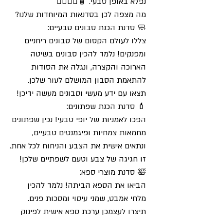
נפלא באופן טבעי. 🧴💆‍♀️💆‍♂️
מה מצפה לכן בסדנאות המיוחדות שלנו?
🧼 סדנת הכנת סבונים טבעיים:
צללו לעולם הקסום של סבונים ריחניים
ומפנקים! נלמד להכין סבונים בשיטה
הארוכה והקצרה, ונגלה את הסודות
להתאמת הסבון המושלם לעור שלכן.
תצאו עם ידע מעשי וסבונים מעשה ידיכן!
💄 סדנת הכנת שפתונים:
הפכו לאמניות של יופי טבעי! נכין שפתונים
מחמאות צמחיות ופיגמנטים טבעיים,
ונתאים אישית את הצבע והניחוח לכל אחת.
זו חגיגה של צבע וטעם לשפתיים שלכן!
🛀 סדנת מוצרי ספא:
הביאו את הספא הביתה! נלמד להכין
מלחי אמבט, שמני עיסוי ומסכות פנים.
תיצרו לעצמכן ערכת ספא אישית לפינוק