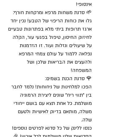
אינסופי!
🌱 סדנת משחות מרפא ומרקחות חורף:
גלו את כוחות הריפוי של הטבע! נכין יחד
ארגז תרופות ביתי מלא בפתרונות טבעיים
לחיזוק החיסון, טיפול בפגעי עור, הקלה
על שיעולים ונזלות ועוד. זו הזדמנות
נפלאה ללמוד על עולם צמחי המרפא
ולהעצים את הבריאות שלכן ושל
המשפחה!
🌹 סדנת הכנת בשמים:
הפכו למלחינות של ניחוחות! נלמד לחבר
בין "תווי ריח" שונים ליצירת הרמוניה
מושלמת. כל אחת תצא עם בושם ייחודי
משלה, מותאם בדיוק לאישיות ולטעם
שלה.
כנסו ללינק של כל סדנא לפרטים נוספים!
הסדנאות שלנו מושלמות לכל אירוע! 🎉